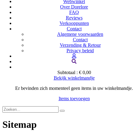
Webwinkel
Over Dorelore
FAQ
Reviews
Verkooppunten
Contact
Algemene voorwaarden
Contact
Verzending & Retour
Privacy beleid
Subtotaal :
€ 0,00
Bekijk winkelmandje
Er bevinden zich momenteel geen items in uw winkelmandje.
Items toevoegen
Sitemap