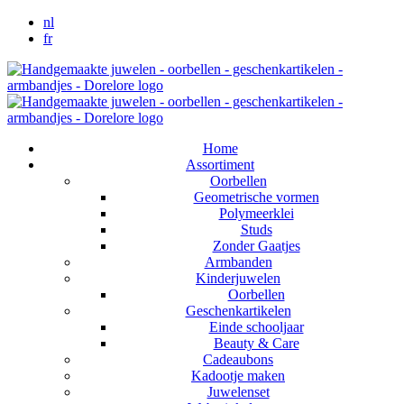
nl
fr
Home
Assortiment
Oorbellen
Geometrische vormen
Polymeerklei
Studs
Zonder Gaatjes
Armbanden
Kinderjuwelen
Oorbellen
Geschenkartikelen
Einde schooljaar
Beauty & Care
Cadeaubons
Kadootje maken
Juwelenset