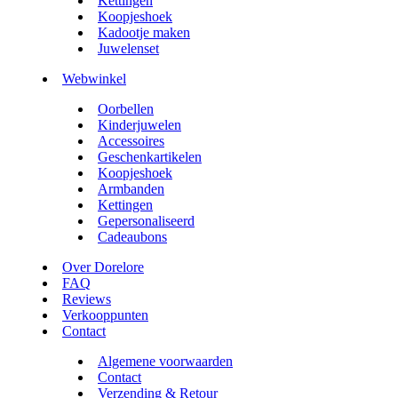
Kettingen
Koopjeshoek
Kadootje maken
Juwelenset
Webwinkel
Oorbellen
Kinderjuwelen
Accessoires
Geschenkartikelen
Koopjeshoek
Armbanden
Kettingen
Gepersonaliseerd
Cadeaubons
Over Dorelore
FAQ
Reviews
Verkooppunten
Contact
Algemene voorwaarden
Contact
Verzending & Retour